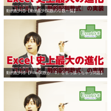
動的配列⑤【動的配列関数の引数一覧】
動的配列④【Filter関数が「0」を引っ張っちゃう問題】