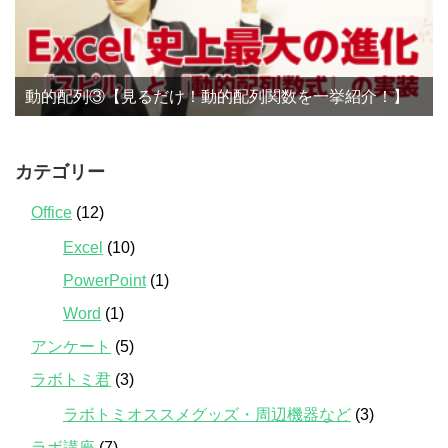
動的配列③【見るだけ！動的配列関数を一挙紹介！】
カテゴリー
Office
(12)
Excel
(10)
PowerPoint
(1)
Word
(1)
アンケート
(5)
ラボトミ君
(3)
ラボトミオススメグッズ・周辺機器など
(3)
ラボ講座
(7)