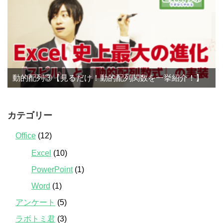
動的配列③【見るだけ！動的配列関数を一挙紹介！】
カテゴリー
Office
(12)
Excel
(10)
PowerPoint
(1)
Word
(1)
アンケート
(5)
ラボトミ君
(3)