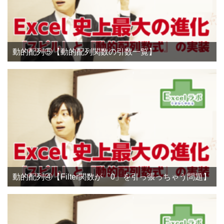
動的配列⑤【動的配列関数の引数一覧】
動的配列④【Filter関数が「0」を引っ張っちゃう問題】