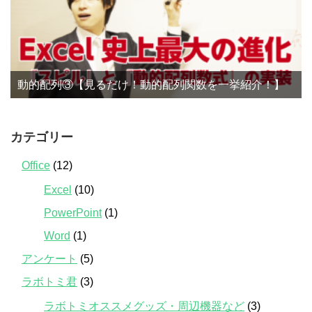
動的配列③【見るだけ！動的配列関数を一挙紹介！】
カテゴリー
Office
(12)
Excel
(10)
PowerPoint
(1)
Word
(1)
アンケート
(5)
ラボトミ君
(3)
ラボトミオススメグッズ・周辺機器など
(3)