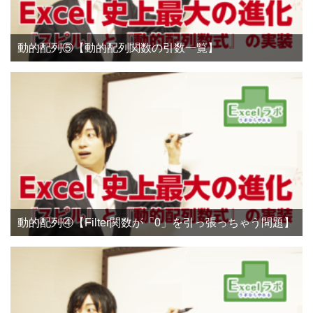
動的配列⑤【動的配列関数の引数一覧】
動的配列④【Filter関数が「0」を引っ張っちゃう問題】