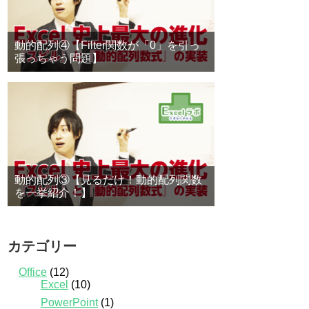
動的配列④【Filter関数が「0」を引っ
張っちゃう問題】
動的配列③【見るだけ！動的配列関数
を一挙紹介！】
カテゴリー
Office
(12)
Excel
(10)
PowerPoint
(1)