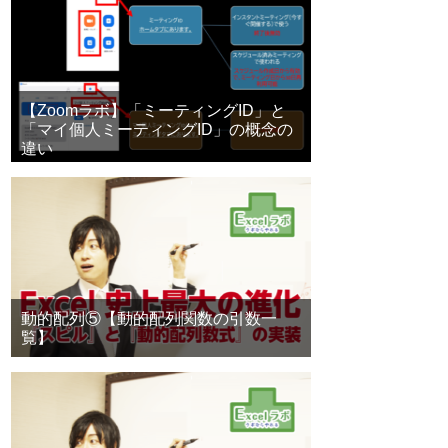
【Zoomラボ】「ミーティングID」と
「マイ個人ミーティングID」の概念の
違い
動的配列⑤【動的配列関数の引数一
覧】