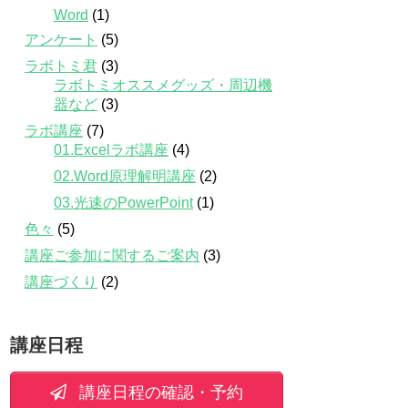
Word
(1)
アンケート
(5)
ラボトミ君
(3)
ラボトミオススメグッズ・周辺機
器など
(3)
ラボ講座
(7)
01.Excelラボ講座
(4)
02.Word原理解明講座
(2)
03.光速のPowerPoint
(1)
色々
(5)
講座ご参加に関するご案内
(3)
講座づくり
(2)
講座日程
講座日程の確認・予約