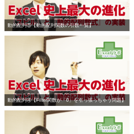
動的配列⑤【動的配列関数の引数一覧】
動的配列④【Filter関数が「0」を引っ張っちゃう問題】