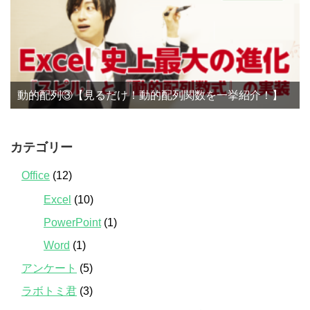
動的配列③【見るだけ！動的配列関数を一挙紹介！】
カテゴリー
Office
(12)
Excel
(10)
PowerPoint
(1)
Word
(1)
アンケート
(5)
ラボトミ君
(3)