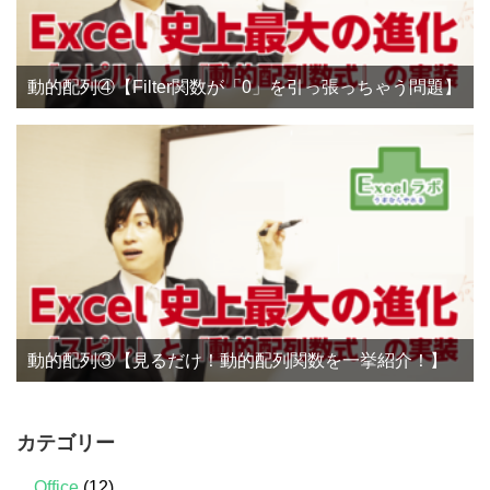
動的配列④【Filter関数が「0」を引っ張っちゃう問題】
動的配列③【見るだけ！動的配列関数を一挙紹介！】
カテゴリー
Office
(12)