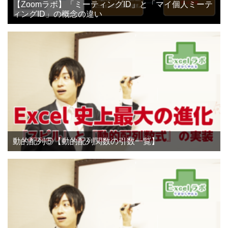
【Zoomラボ】「ミーティングID」と「マイ個人ミーテ
ィングID」の概念の違い
動的配列⑤【動的配列関数の引数一覧】