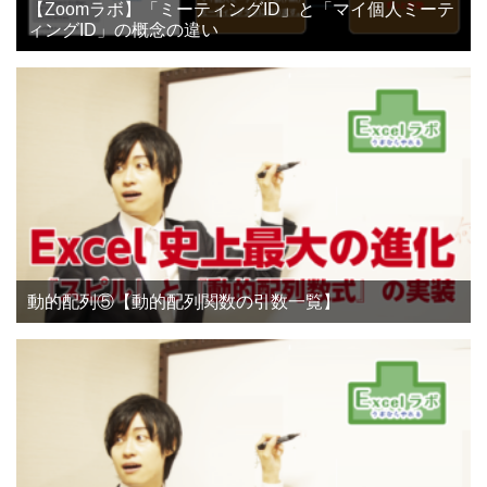
【Zoomラボ】「ミーティングID」と「マイ個人ミーテ
ィングID」の概念の違い
動的配列⑤【動的配列関数の引数一覧】