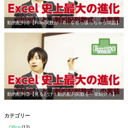
動的配列④【Filter関数が「0」を引っ張っちゃう問題】
動的配列③【見るだけ！動的配列関数を一挙紹介！】
カテゴリー
Office
(12)