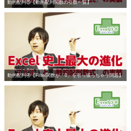
動的配列⑤【動的配列関数の引数一覧】
動的配列④【Filter関数が「0」を引っ張っちゃう問題】