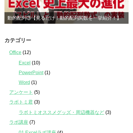
動的配列③【見るだけ！動的配列関数を一挙紹介！】
カテゴリー
Office
(12)
Excel
(10)
PowerPoint
(1)
Word
(1)
アンケート
(5)
ラボトミ君
(3)
ラボトミオススメグッズ・周辺機器など
(3)
ラボ講座
(7)
01.Excelラボ講座
(4)