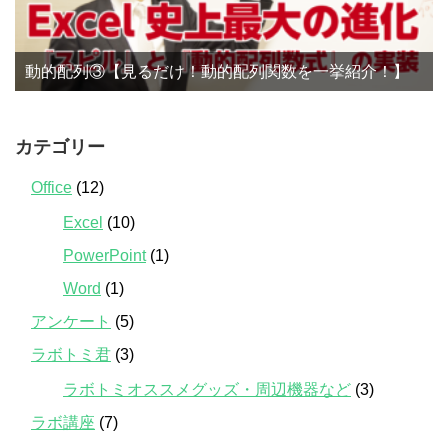
動的配列③【見るだけ！動的配列関数を一挙紹介！】
カテゴリー
Office
(12)
Excel
(10)
PowerPoint
(1)
Word
(1)
アンケート
(5)
ラボトミ君
(3)
ラボトミオススメグッズ・周辺機器など
(3)
ラボ講座
(7)