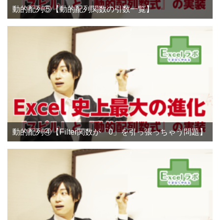
動的配列⑤【動的配列関数の引数一覧】
動的配列④【Filter関数が「0」を引っ張っちゃう問題】