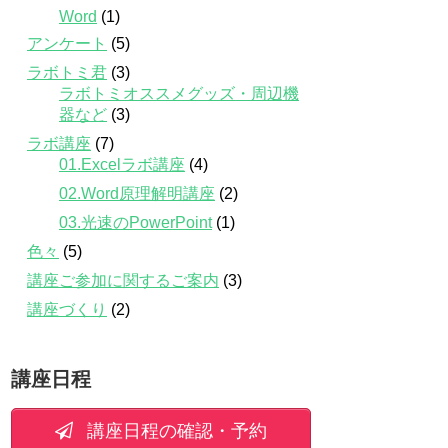
Word
(1)
アンケート
(5)
ラボトミ君
(3)
ラボトミオススメグッズ・周辺機
器など
(3)
ラボ講座
(7)
01.Excelラボ講座
(4)
02.Word原理解明講座
(2)
03.光速のPowerPoint
(1)
色々
(5)
講座ご参加に関するご案内
(3)
講座づくり
(2)
講座日程
講座日程の確認・予約