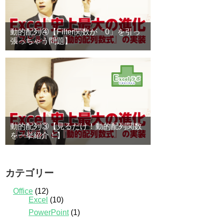
動的配列④【Filter関数が「0」を引っ
張っちゃう問題】
動的配列③【見るだけ！動的配列関数
を一挙紹介！】
カテゴリー
Office
(12)
Excel
(10)
PowerPoint
(1)