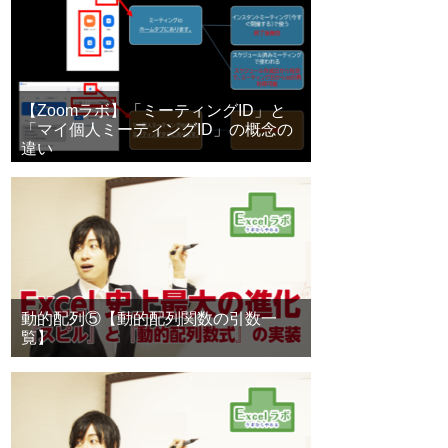
【Zoomラボ】「ミーティングID」と
「マイ個人ミーティングID」の概念の
違い
動的配列⑤【動的配列関数の引数一
覧】