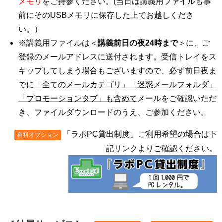
メモリ
をご持参ください。(当日は講義用ファイルも事
前にそのUSBメモリに保存した上でお越しくださ
い。）
※講義用ファイルは＜
講義前日の夜24時まで
＞に、ご
登録のメールアドレスに送付されます。受信トレイをス
キップしてしまう場合もございますので、必ず前日夜ま
でに
「全てのメールカテゴリ」「
迷惑メールフォルダ」
「プロモーションタブ」も含めて
メールをご確認いただ
き、ファイルダウンロードのうえ、ご参加ください。
「ラボPC貸出制度」ご利用希望の場合は下
有料オプション
記リンクよりご確認ください。