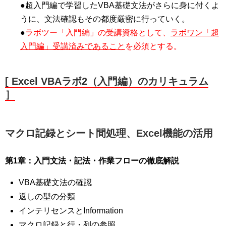
●超入門編で学習したVBA基礎文法がさらに身に付くよ
うに、文法確認もその都度厳密に行っていく。
●
ラボツー「入門編」の受講資格として、
ラボワン「超
入門編」受講済みであること
を必須とする。
[ Excel VBAラボ2（入門編）のカリキュラム
］
マクロ記録とシート間処理、Excel機能の活用
第1章：入門文法・記法・作業フローの徹底解説
VBA基礎文法の確認
返しの型の分類
インテリセンスとInformation
マクロ記録と行・列の参照