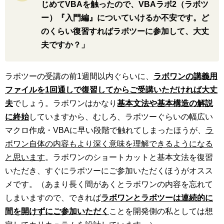
じめてVBAを触ったので、VBAラボ2（ラボツ
ー）『入門編』についていけるか不安です。ど
のくらい復習すればラボツーに参加して、大丈
夫ですか？」
ラボツーの受講の前1週間以内ぐらいに、
ラボワンの講義用
ファイルを1回通しで復習してからご受講いただければ大丈
夫
でしょう。ラボワンはかなり
基本文法や基本構造の解説
に終始
していますから、むしろ、ラボツーぐらいの幅広い
マクロ作成・VBAに早い段階で触れてしまったほうが、
ラ
ボワン自体の内容もより深く意味を理解できるようになる
と思います
。ラボワンのショートカットと基本文法を復習
いただき、すぐにラボツーにご参加いただくほうがオスス
メです。（あまり長く間があくとラボワンの内容を忘れて
しまいますので、できれば
ラボワンとラボツーは連続的に
間を開けずにご参加いただく
ことを開発側の私としては想