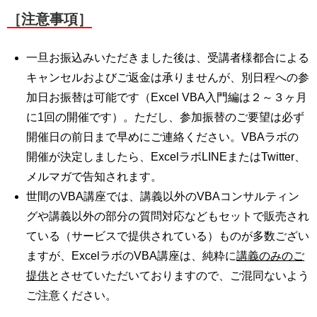
［注意事項］
一旦お振込みいただきました後は、受講者様都合による
キャンセルおよびご返金は承りませんが、別日程への参
加日お振替は可能です（Excel VBA入門編は２～３ヶ月
に1回の開催です）。ただし、参加振替のご要望は必ず
開催日の前日まで早めにご連絡ください。VBAラボの
開催が決定しましたら、ExcelラボLINEまたはTwitter、
メルマガで告知されます。
世間のVBA講座では、講義以外のVBAコンサルティン
グや講義以外の部分の質問対応などもセットで販売され
ている（サービスで提供されている）ものが多数ござい
ますが、ExcelラボのVBA講座は、純粋に
講義のみのご
提供
とさせていただいておりますので、ご混同ないよう
ご注意ください。