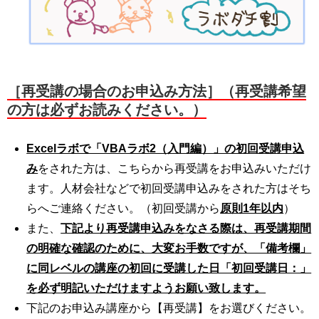
［再受講の場合のお申込み方法］（再受講希望
の方は必ずお読みください。）
Excelラボで「VBAラボ2（入門編）」の初回受講申込
み
をされた方は、こちらから再受講をお申込みいただけ
ます。人材会社などで初回受講申込みをされた方はそち
らへご連絡ください。（初回受講から
原則1年以内
）
また、
下記より再受講申込みをなさる際は、再受講期間
の明確な確認のために、大変お手数ですが、「備考欄」
に同レベルの講座の初回に受講した日「初回受講日：」
を必ず明記いただけますようお願い致します。
下記のお申込み講座から【再受講】をお選びください。