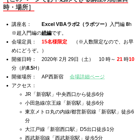
時・場所］
講座名：
Excel VBAラボ2（ラボツー）
入門編
8
h
※超入門編の
続編
です。
会場定員：
15名様限定
（※人数限定なので、お早
めにどうぞ。）
開催日時： 2020年 2月 29日（土） 10 時～
21
時
10
分
（約
8.5
H）
開催場所： AP西新宿
会場詳細ページ
アクセス：
JR「新宿駅」中央西口から徒歩6分
小田急線/京王線「新宿駅」徒歩6分
東京メトロ丸の内線/都営新宿線「新宿駅」徒歩6
分
大江戸線「新宿西口駅」D5出口徒歩1分
西武新宿線「西武新宿駅」徒歩5分