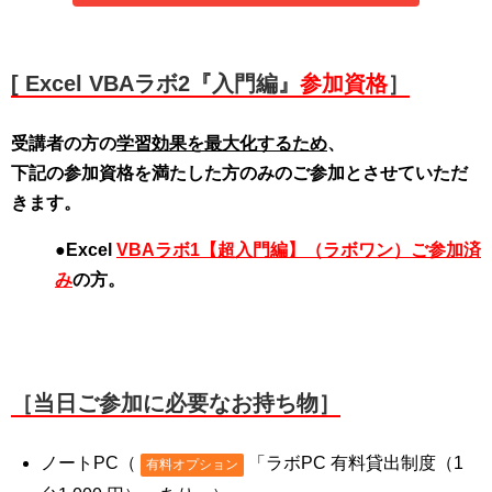
[ Excel VBAラボ2『入門編』
参加資格
］
受講者の方の
学習効果を最大化するため
、
下記の参加資格を満たした方のみのご参加とさせていただ
きます。
●Excel
VBAラボ1【超入門編】（ラボワン）ご参加済
み
の方。
［当日ご参加に必要なお持ち物］
ノートPC（
「ラボPC 有料貸出制度（1
有料オプション