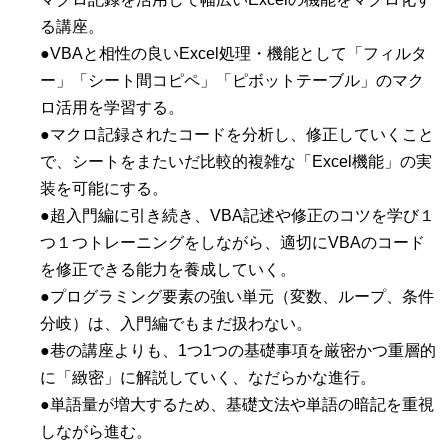
る講座。
●VBAと相性の良いExcel処理・機能として「フィルタ
ー」「シート間コピペ」「ピボットテーブル」のマク
ロ活用を学習する。
●マクロ記録されたコードを分析し、修正していくこと
で、シートをまたいだ比較的複雑な「Excel機能」の実
装を可能にする。
●超入門編に引き続き、VBA記述や修正のコツを学び１
つ１つトレーニングをしながら、適切にVBAのコード
を修正できる能力を養成していく。
●プログラミング要素の強い単元（変数、ループ、条件
分岐）は、入門編でもまだ扱わない。
●巷の講座よりも、1つ1つの基礎事項を厳密かつ重層的
に「緻密」に解説していく、なだらかな進行。
●単語量が増大するため、基礎文法や単語の暗記を重視
しながら進む。