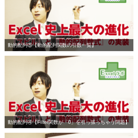
動的配列⑤【動的配列関数の引数一覧】
動的配列④【Filter関数が「0」を引っ張っちゃう問題】