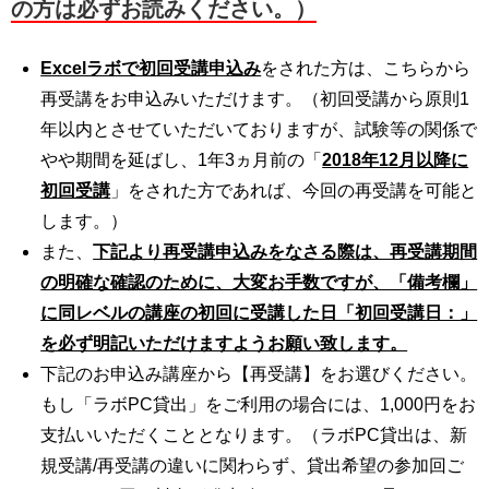
の方は必ずお読みください。）
Excelラボで初回受講申込み
をされた方は、こちらから
再受講をお申込みいただけます。（初回受講から原則1
年以内とさせていただいておりますが、試験等の関係で
やや期間を延ばし、1年3ヵ月前の「
2018年12月以降
に
初回受講
」をされた方であれば、今回の再受講を可能と
します。）
また、
下記より再受講申込みをなさる際は、再受講期間
の明確な確認のために、大変お手数ですが、「備考欄」
に同レベルの講座の初回に受講した日「初回受講日：」
を必ず明記いただけますようお願い致します。
下記のお申込み講座から【再受講】をお選びください。
もし「ラボPC貸出」をご利用の場合には、1,000円をお
支払いいただくこととなります。（ラボPC貸出は、新
規受講/再受講の違いに関わらず、貸出希望の参加回ご