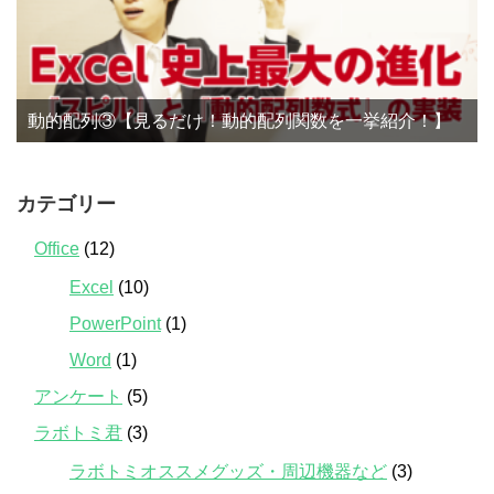
動的配列③【見るだけ！動的配列関数を一挙紹介！】
カテゴリー
Office
(12)
Excel
(10)
PowerPoint
(1)
Word
(1)
アンケート
(5)
ラボトミ君
(3)
ラボトミオススメグッズ・周辺機器など
(3)