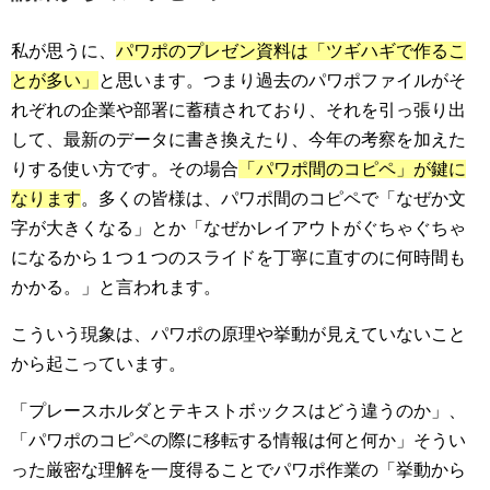
私が思うに、
パワポのプレゼン資料は「ツギハギで作るこ
とが多い」
と思います。つまり過去のパワポファイルがそ
れぞれの企業や部署に蓄積されており、それを引っ張り出
して、最新のデータに書き換えたり、今年の考察を加えた
りする使い方です。その場合
「パワポ間のコピペ」が鍵に
なります
。多くの皆様は、パワポ間のコピペで「なぜか文
字が大きくなる」とか「なぜかレイアウトがぐちゃぐちゃ
になるから１つ１つのスライドを丁寧に直すのに何時間も
かかる。」と言われます。
こういう現象は、パワポの原理や挙動が見えていないこと
から起こっています。
「プレースホルダとテキストボックスはどう違うのか」、
「パワポのコピペの際に移転する情報は何と何か」そうい
った厳密な理解を一度得ることでパワポ作業の「挙動から