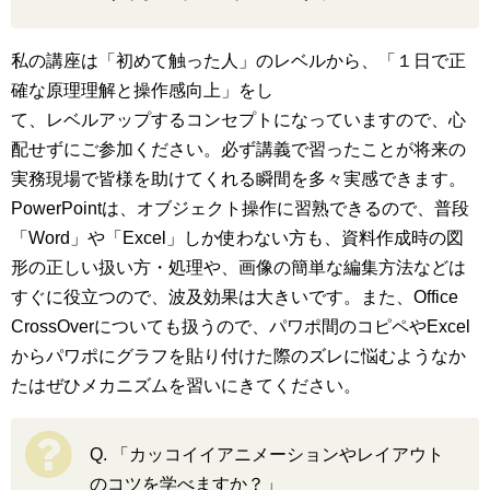
私の講座は「初めて触った人」のレベルから、「１日で正
確な原理理解と操作感向上」をし
て、レベルアップするコンセプトになっていますので、心
配せずにご参加ください。必ず講義で習ったことが将来の
実務現場で皆様を助けてくれる瞬間を多々実感できます。
PowerPointは、オブジェクト操作に習熟できるので、普段
「Word」や「Excel」しか使わない方も、資料作成時の図
形の正しい扱い方・処理や、画像の簡単な編集方法などは
すぐに役⽴つので、波及効果は大きいです。また、Office
CrossOverについても扱うので、パワポ間のコピペやExcel
からパワポにグラフを貼り付けた際のズレに悩むようなか
たはぜひメカニズムを習いにきてください。
Q. 「カッコイイアニメーションやレイアウト
のコツを学べますか？」