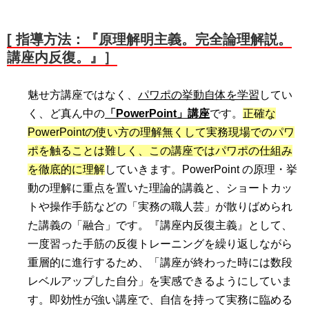
[
指導方法：『原理解明主義。完全論理解説。
講座内反復。』］
魅せ方講座ではなく、
パワポの挙動自体を学習
してい
く、ど真ん中の
「PowerPoint」講座
です。
正確な
PowerPointの使い方の理解無くして実務現場でのパワ
ポを触ることは難しく、この講座ではパワポの仕組み
を徹底的に理解
していきます。PowerPoint の原理・挙
動の理解に重点を置いた理論的講義と、ショートカッ
トや操作手筋などの「実務の職人芸」が散りばめられ
た講義の「融合」です。『講座内反復主義』として、
一度習った手筋の反復トレーニングを繰り返しながら
重層的に進行するため、「講座が終わった時には数段
レベルアップした自分」を実感できるようにしていま
す。即効性が強い講座で、自信を持って実務に臨める