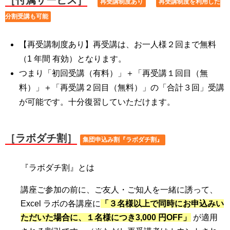
［
付属サービス］
再受講制度あり
再受講制度を利用した
分割受講も可能
【再受講制度あり】再受講は、お一人様２回まで無料
（1 年間 有効）となります。
つまり「初回受講（有料）」＋「再受講１回目（無
料）」＋「再受講２回目（無料）」の「合計３回」受講
が可能です。十分復習していただけます。
［ラボダチ割］
集団申込み割『ラボダチ割』
『ラボダチ割』とは
講座ご参加の前に、ご友人・ご知人を一緒に誘って、
Excel ラボの各講座に
「３名様以上で同時にお申込みい
ただいた場合に、１名様につき3,000 円OFF」
が適用