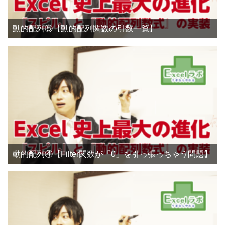
動的配列⑤【動的配列関数の引数一覧】
動的配列④【Filter関数が「0」を引っ張っちゃう問題】