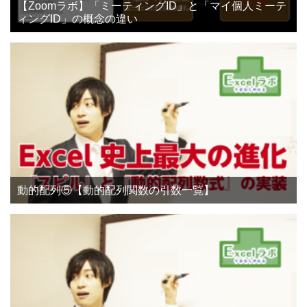
【Zoomラボ】「ミーティングID」と「マイ個人ミーテ
ィングID」の概念の違い
動的配列⑤【動的配列関数の引数一覧】