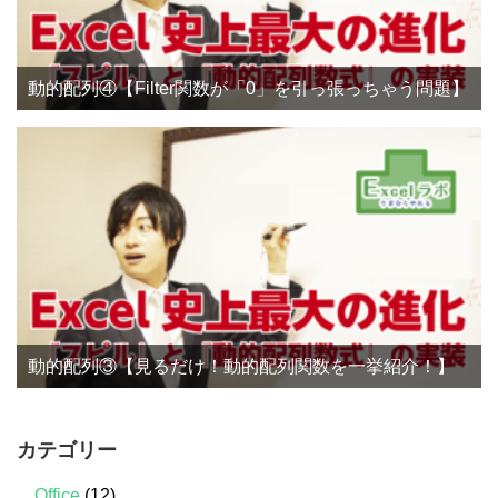
動的配列④【Filter関数が「0」を引っ張っちゃう問題】
動的配列③【見るだけ！動的配列関数を一挙紹介！】
カテゴリー
Office
(12)