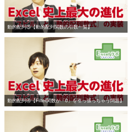
動的配列⑤【動的配列関数の引数一覧】
動的配列④【Filter関数が「0」を引っ張っちゃう問題】