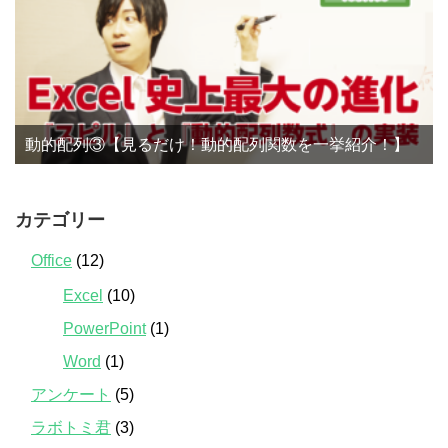
動的配列③【見るだけ！動的配列関数を一挙紹介！】
カテゴリー
Office
(12)
Excel
(10)
PowerPoint
(1)
Word
(1)
アンケート
(5)
ラボトミ君
(3)