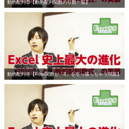
動的配列⑤【動的配列関数の引数一覧】
動的配列④【Filter関数が「0」を引っ張っちゃう問題】