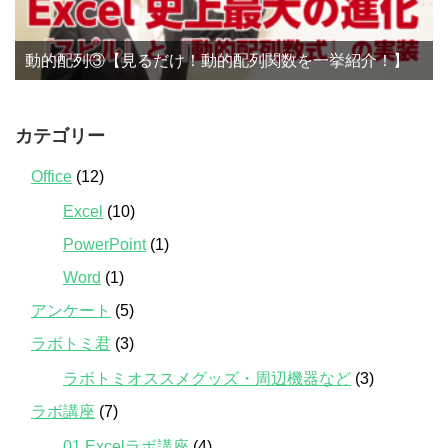
動的配列③【見るだけ！動的配列関数を一挙紹介！】
カテゴリー
Office
(12)
Excel
(10)
PowerPoint
(1)
Word
(1)
アンケート
(5)
ラボトミ君
(3)
ラボトミオススメグッズ・周辺機器など
(3)
ラボ講座
(7)
01.Excelラボ講座
(4)