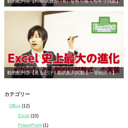
動的配列④【Filter関数が「0」を引っ張っちゃう問題】
動的配列③【見るだけ！動的配列関数を一挙紹介！】
カテゴリー
Office
(12)
Excel
(10)
PowerPoint
(1)