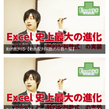
動的配列⑤【動的配列関数の引数一覧】