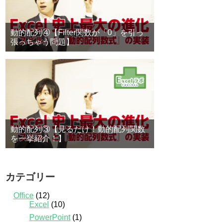
動的配列④【Filter関数が「0」を引っ
張っちゃう問題】
動的配列③【見るだけ！動的配列関数
を一挙紹介！】
カテゴリー
Office
(12)
Excel
(10)
PowerPoint
(1)