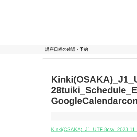
講座日程の確認・予約
Kinki(OSAKA)_J1_U
28tuiki_Schedule_E
GoogleCalendarcon
Kinki(OSAKA)_J1_UTF-8csv_2023-11-2