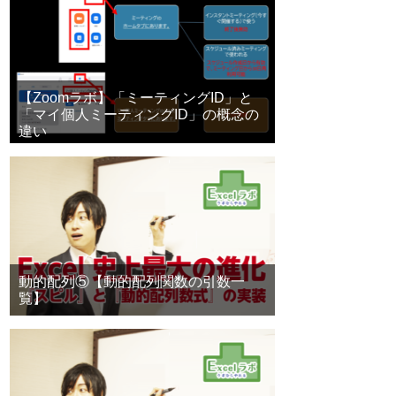
【Zoomラボ】「ミーティングID」と
「マイ個人ミーティングID」の概念の
違い
動的配列⑤【動的配列関数の引数一
覧】