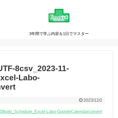
3年間で学ぶ内容を1日でマスター
TF-8csv_2023-11-
xcel-Labo-
vert
2023/12/2
8tuiki_Schedule_Excel-Labo-GoogleCalendarconvert