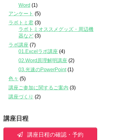
Word
(1)
アンケート
(5)
ラボトミ君
(3)
ラボトミオススメグッズ・周辺機
器など
(3)
ラボ講座
(7)
01.Excelラボ講座
(4)
02.Word原理解明講座
(2)
03.光速のPowerPoint
(1)
色々
(5)
講座ご参加に関するご案内
(3)
講座づくり
(2)
講座日程
講座日程の確認・予約