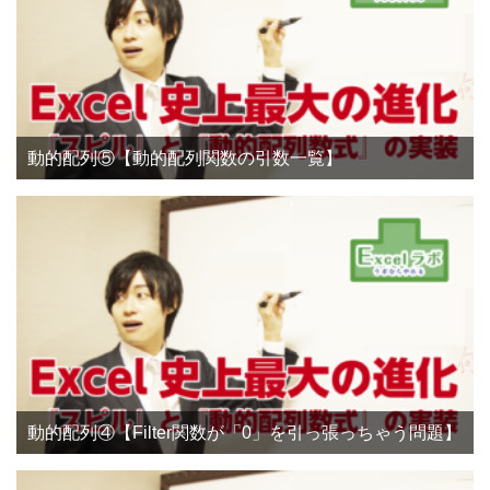
動的配列⑤【動的配列関数の引数一覧】
動的配列④【Filter関数が「0」を引っ張っちゃう問題】