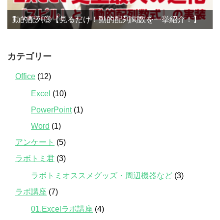
動的配列③【見るだけ！動的配列関数を一挙紹介！】
カテゴリー
Office
(12)
Excel
(10)
PowerPoint
(1)
Word
(1)
アンケート
(5)
ラボトミ君
(3)
ラボトミオススメグッズ・周辺機器など
(3)
ラボ講座
(7)
01.Excelラボ講座
(4)