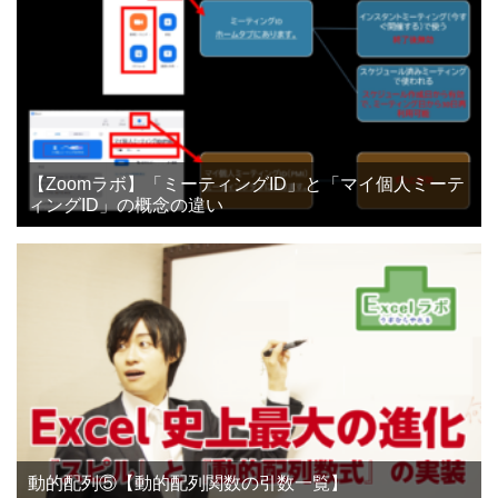
【Zoomラボ】「ミーティングID」と「マイ個人ミーテ
ィングID」の概念の違い
動的配列⑤【動的配列関数の引数一覧】