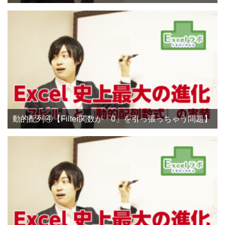
動的配列④【Filter関数が「0」を引っ張っちゃう問題】