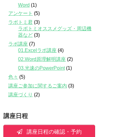
Word
(1)
アンケート
(5)
ラボトミ君
(3)
ラボトミオススメグッズ・周辺機
器など
(3)
ラボ講座
(7)
01.Excelラボ講座
(4)
02.Word原理解明講座
(2)
03.光速のPowerPoint
(1)
色々
(5)
講座ご参加に関するご案内
(3)
講座づくり
(2)
講座日程
講座日程の確認・予約