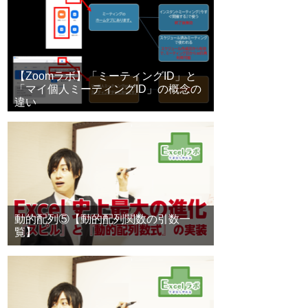
【Zoomラボ】「ミーティングID」と
「マイ個人ミーティングID」の概念の
違い
動的配列⑤【動的配列関数の引数一
覧】