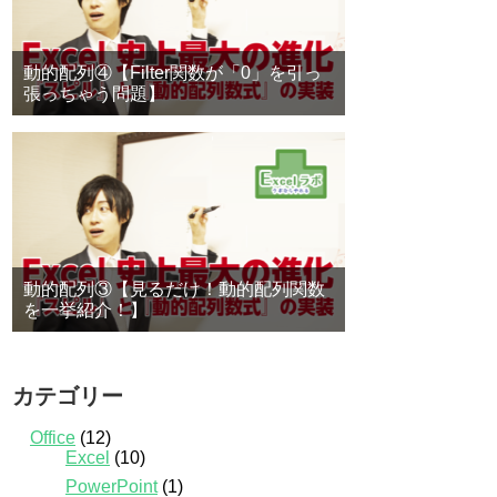
動的配列④【Filter関数が「0」を引っ
張っちゃう問題】
動的配列③【見るだけ！動的配列関数
を一挙紹介！】
カテゴリー
Office
(12)
Excel
(10)
PowerPoint
(1)