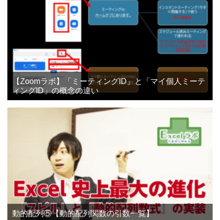
【Zoomラボ】「ミーティングID」と「マイ個人ミーテ
ィングID」の概念の違い
動的配列⑤【動的配列関数の引数一覧】