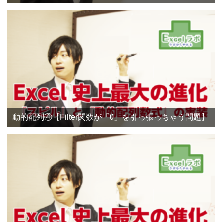
動的配列④【Filter関数が「0」を引っ張っちゃう問題】