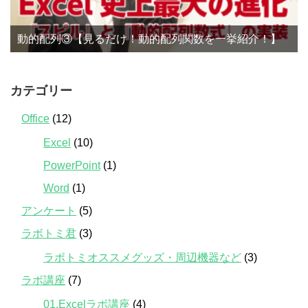
動的配列③【見るだけ！動的配列関数を一挙紹介！】
カテゴリー
Office
(12)
Excel
(10)
PowerPoint
(1)
Word
(1)
アンケート
(5)
ラボトミ君
(3)
ラボトミオススメグッズ・周辺機器など
(3)
ラボ講座
(7)
01.Excelラボ講座
(4)