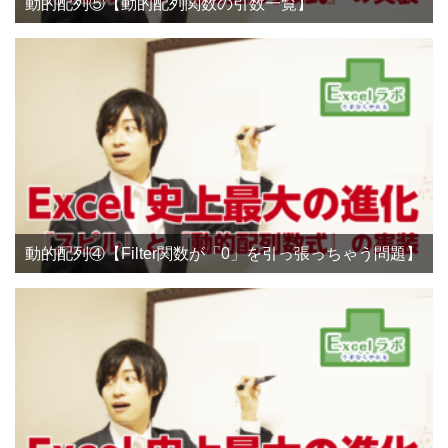
動的配列⑤【動的配列関数の引数一覧】
動的配列④【Filter関数が「0」を引っ張っちゃう問題】