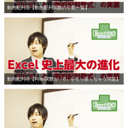
動的配列⑤【動的配列関数の引数一覧】
動的配列④【Filter関数が「0」を引っ張っちゃう問題】