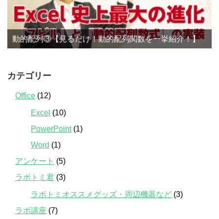
動的配列③【見るだけ！動的配列関数を一挙紹介！】
カテゴリー
Office
(12)
Excel
(10)
PowerPoint
(1)
Word
(1)
アンケート
(5)
ラボトミ君
(3)
ラボトミオススメグッズ・周辺機器など
(3)
ラボ講座
(7)