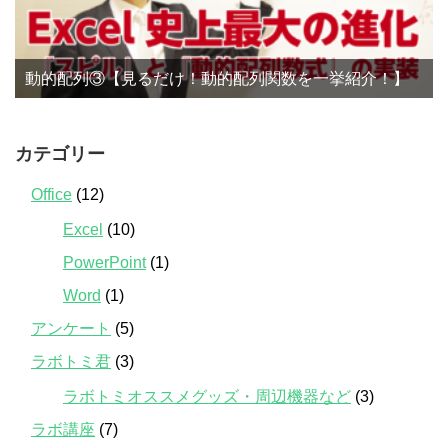
動的配列③【見るだけ！動的配列関数を一挙紹介！】
カテゴリー
Office
(12)
Excel
(10)
PowerPoint
(1)
Word
(1)
アンケート
(5)
ラボトミ君
(3)
ラボトミオススメグッズ・周辺機器など
(3)
ラボ講座
(7)