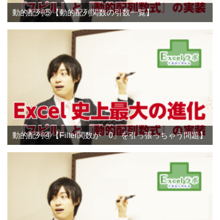
動的配列⑤【動的配列関数の引数一覧】
動的配列④【Filter関数が「0」を引っ張っちゃう問題】