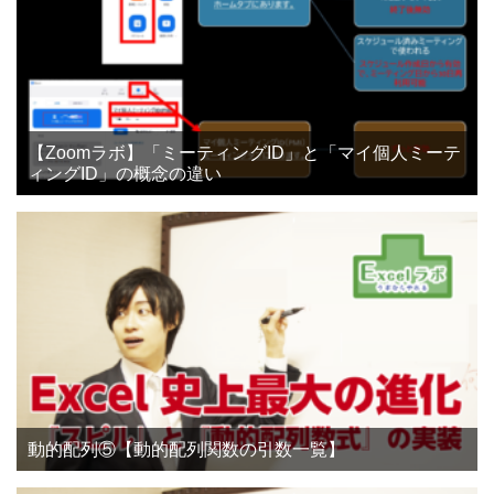
【Zoomラボ】「ミーティングID」と「マイ個人ミーテ
ィングID」の概念の違い
動的配列⑤【動的配列関数の引数一覧】