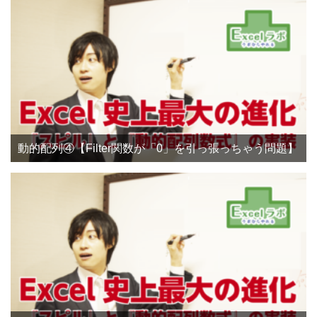
動的配列④【Filter関数が「0」を引っ張っちゃう問題】