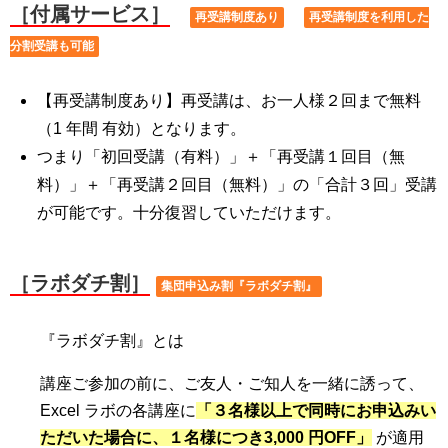
［
付属サービス］
再受講制度あり
再受講制度を利用した
分割受講も可能
【再受講制度あり】再受講は、お一人様２回まで無料
（1 年間 有効）となります。
つまり「初回受講（有料）」＋「再受講１回目（無
料）」＋「再受講２回目（無料）」の「合計３回」受講
が可能です。十分復習していただけます。
［ラボダチ割］
集団申込み割『ラボダチ割』
『ラボダチ割』とは
講座ご参加の前に、ご友人・ご知人を一緒に誘って、
Excel ラボの各講座に
「３名様以上で同時にお申込みい
ただいた場合に、１名様につき3,000 円OFF」
が適用