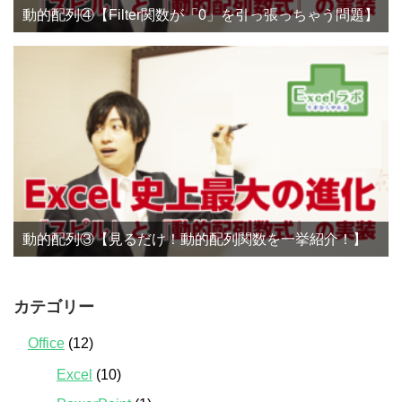
動的配列④【Filter関数が「0」を引っ張っちゃう問題】
動的配列③【見るだけ！動的配列関数を一挙紹介！】
カテゴリー
Office
(12)
Excel
(10)