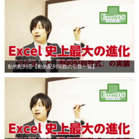
動的配列⑤【動的配列関数の引数一覧】