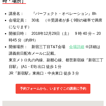
時・場所］
講座名： 『パーフェクト・オペレーション』8h
会場定員： 30名 （※受講者が多く9割の確率で満席
になります）
開催日時： 2018年12月29日（土） 9 時 40 分～ 20
時45 分（約8H）
開催場所： 新宿三丁目T&T会場
会場詳細
※詳細は
講義前日配布メールに記載。
東京メトロ丸の内線、副都心線、都営新宿線『新宿三丁
目駅』 (A1・E9) 出口 徒歩 1 分
JR『新宿駅』東南口・中央東口 徒歩 3 分
予約フォームから、いますぐこの講座に予約