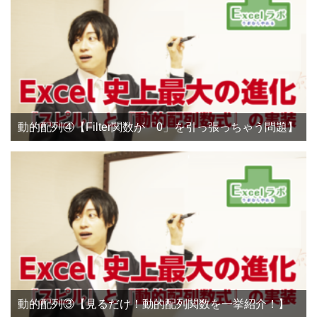
動的配列④【Filter関数が「0」を引っ張っちゃう問題】
動的配列③【見るだけ！動的配列関数を一挙紹介！】