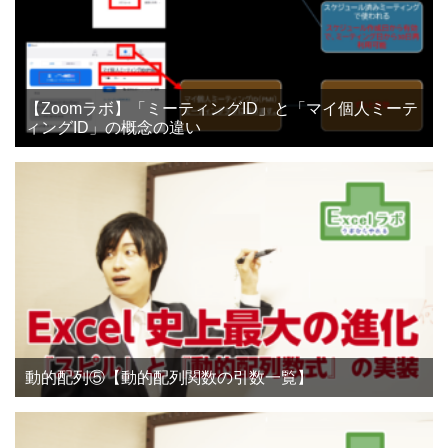
【Zoomラボ】「ミーティングID」と「マイ個人ミーテ
ィングID」の概念の違い
動的配列⑤【動的配列関数の引数一覧】