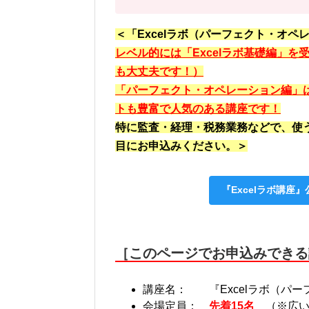
＜「Excelラボ（パーフェクト・オ
レベル的には「Excelラボ基礎編」
も大丈夫です！）
「パーフェクト・オペレーション編」は
トも豊富で人気のある講座です！
特に監査・経理・税務業務などで、使
目にお申込みください。
＞
『Excelラボ講座
［このページでお申込みできる
講座名： 『Excelラボ（パ
会場定員：
先着15名
（※広い