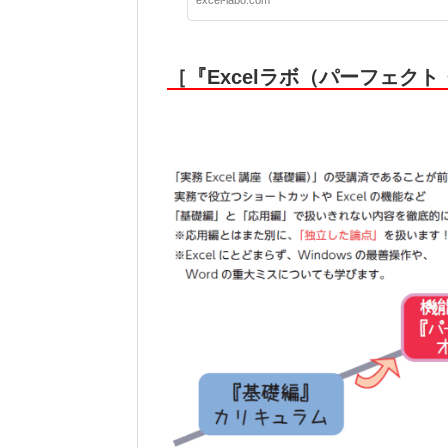
excel-labo.com
［『Excelラボ（パーフェク