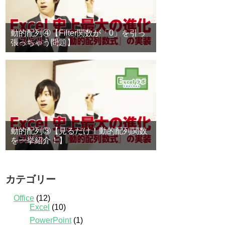
動的配列④【Filter関数が「0」を引っ
張っちゃう問題】
動的配列③【見るだけ！動的配列関数
を一挙紹介！】
カテゴリー
Office
(12)
Excel
(10)
PowerPoint
(1)