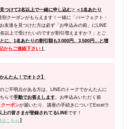
見つけて
2名以上で一緒に申し込む
と
＜1名あたり
特別クーポンがもらえます！一緒に「パーフェクト・
お友達を見つけた方は必ず「お申込みの前」にLINE
を2名以上で受けたいのですが割引増えますか？」とご
に、1名あたりの割引額も3,000円、3,500円…と増
下記からご連絡下さい
！
一番かんたん！でオトク】
のご不明点がある方は、LINEのトークでかんたんに
ちらで
手動でお答えします
。お申込みいただく前
引クーポン
が届いたり、講座の手続きについてExcelラ
0人以上の皆さまが登録されてるLINE
です！
問はこちら
】