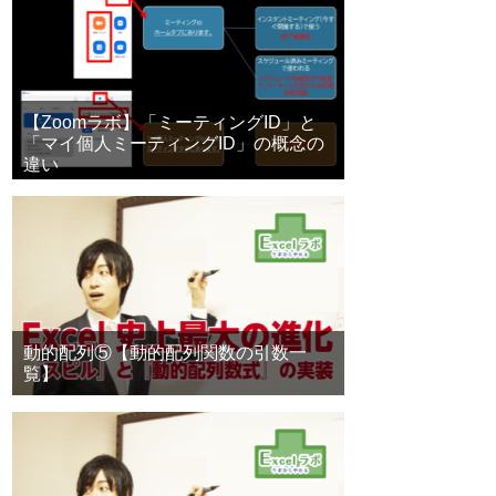
【Zoomラボ】「ミーティングID」と
「マイ個人ミーティングID」の概念の
違い
動的配列⑤【動的配列関数の引数一
覧】