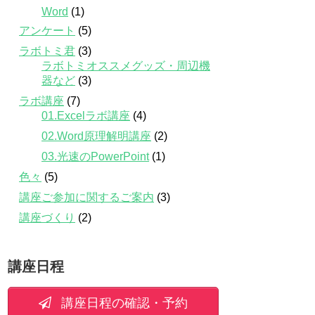
Word
(1)
アンケート
(5)
ラボトミ君
(3)
ラボトミオススメグッズ・周辺機
器など
(3)
ラボ講座
(7)
01.Excelラボ講座
(4)
02.Word原理解明講座
(2)
03.光速のPowerPoint
(1)
色々
(5)
講座ご参加に関するご案内
(3)
講座づくり
(2)
講座日程
講座日程の確認・予約